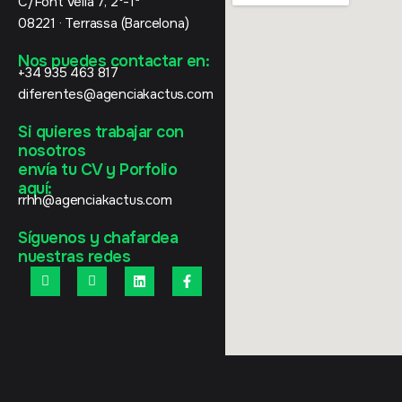
C/Font Vella 7, 2º-1ª
08221 · Terrassa (Barcelona)
Nos puedes contactar en:
+34 935 463 817
diferentes@agenciakactus.com
Si quieres trabajar con
nosotros
envía tu CV y Porfolio
aquí:
rrhh@agenciakactus.com
Síguenos y chafardea
nuestras redes