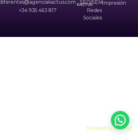
diferentes@agenciakactus.com
SEO/SEM
Impresión
KACTUS
+34 935 463 817
Redes
Sociales
Powered by
Joinchat